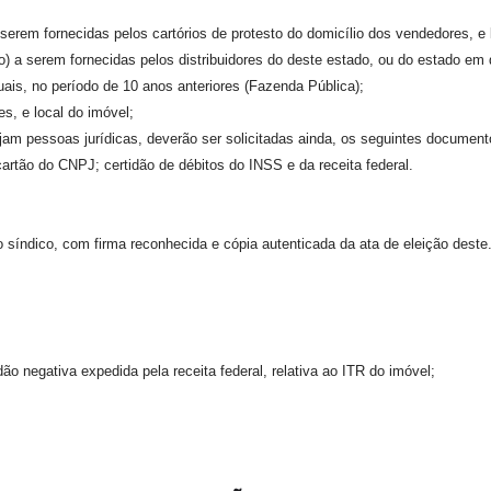
 serem fornecidas pelos cartórios de protesto do domicílio dos vendedores, e 
o) a serem fornecidas pelos distribuidores do
deste estado
, ou do estado em
duais, no período de 10 anos anteriores (Fazenda Pública);
es, e local do imóvel;
ejam pessoas jurídicas, deverão ser solicitadas ainda, os seguintes document
cartão do CNPJ; certidão de débitos do INSS e da receita federal.
o síndico, com firma reconhecida e cópia autenticada da ata de eleição dest
o negativa expedida pela receita federal, relativa ao ITR do imóvel;