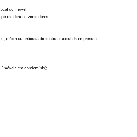
local do imóvel;
 que residem os vendedores;
os, (cópia autenticada do contrato social da empresa e
e. (imóveis em condomínio);