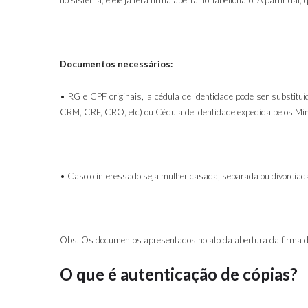
no sistema, e ele já terá firma aberta no Tabelionato. A partir daí
Documentos necessários:
• RG e CPF originais, a cédula de identidade pode ser substitu
CRM, CRF, CRO, etc)
ou
Cédula de Identidade expedida pelos Min
• Caso o interessado seja mulher casada, separada ou divorcia
Obs. Os documentos apresentados no ato da abertura da firma de
O que é autenticação de cópias?