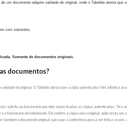
e um documento adquire validade de original, onde o Tabelião atesta que a cóp
gem com solventes;
nticada. Somente de documentos originais
.
ias documentos?
idade do original. O Tabelião atesta que a cópia autenticada é fiel, idêntica ao o
l e solicita ao funcionário que dele sejam tiradas as cópias autenticadas. Tira-se
ue é o funcionário do tabelionato. Ele confere a cópia com o original, apõe nesta um
zer também o documento original, para que a conferência possa ser feita e assim, 