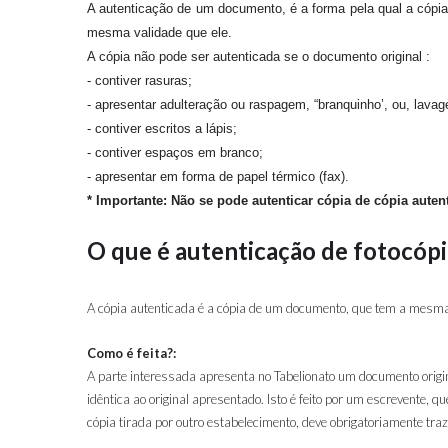
A autenticação de um documento, é a forma pela qual a cópia d
mesma validade que ele.
A cópia não pode ser autenticada se o documento original :
- contiver rasuras;
- apresentar adulteração ou raspagem, “branquinho’, ou, lava
- contiver escritos a lápis;
- contiver espaços em branco;
- apresentar em forma de papel térmico (fax).
* Importante: Não se pode autenticar cópia de cópia aute
O que é autenticação de fotocóp
A cópia autenticada é a cópia de um documento, que tem a mesma val
Como é feita?:
A parte interessada apresenta no Tabelionato um documento origina
idêntica ao original apresentado. Isto é feito por um escrevente, q
cópia tirada por outro estabelecimento, deve obrigatoriamente tra