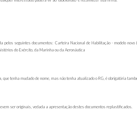
, qualquer interessado poderá vir ao Tabelionato e reconhecer sua firma.
ída pelos seguintes documentos: Carteira Nacional de Habilitação - modelo novo 
istérios do Exército, da Marinha ou da Aeronáutica
da, que tenha mudado de nome, mas não tenha atualizado o RG, é obrigatória ta
vem ser originais, vedada a apresentação destes documentos replastificados.