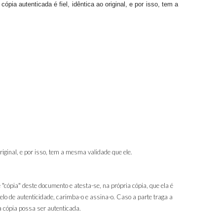
ia autenticada é fiel, idêntica ao original, e por isso, tem a
riginal, e por isso, tem a mesma validade que ele.
 "cópia" deste documento e atesta-se, na própria cópia, que ela é
 selo de autenticidade, carimba-o e assina-o. Caso a parte traga a
a cópia possa ser autenticada.