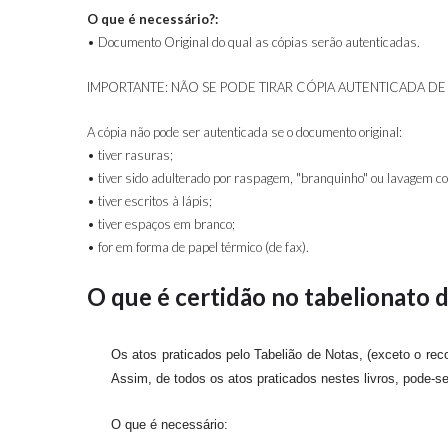
O que é necessário?:
• Documento Original do qual as cópias serão autenticadas.
IMPORTANTE: NÃO SE PODE TIRAR CÓPIA AUTENTICADA D
A cópia não pode ser autenticada se o documento original:
• tiver rasuras;
• tiver sido adulterado por raspagem, "branquinho" ou lavagem c
• tiver escritos à lápis;
• tiver espaços em branco;
• for em forma de papel térmico (de fax).
O que é certidão no tabelionato 
Os atos praticados pelo Tabelião de Notas, (exceto o rec
Assim, de todos os atos praticados nestes livros, pode-se
O que é necessário: