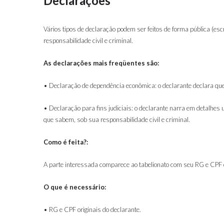
Declarações
Vários tipos de declaração podem ser feitos de forma pública (es
responsabilidade civil e criminal.
As declarações mais freqüentes são:
• Declaração de dependência econômica: o declarante declara qu
• Declaração para fins judiciais: o declarante narra em detalhes
que sabem, sob sua responsabilidade civil e criminal.
Como é feita?:
A parte interessada comparece ao tabelionato com seu RG e CPF ori
O que é necessário:
• RG e CPF originais do declarante.