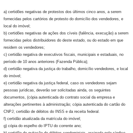
a) certidões negativas de protestos dos últimos cinco anos, a serem
fornecidas pelos cartórios de protesto do domicílio dos vendedores, e
local do imóvel;
b)
certidões negativas de ações dos cíveis (falência, execução) a serem
fornecidas pelos distribuidores do
deste estado
, ou do estado em que
residem os vendedores;
c) certidão negativa de executivos fiscais, municipais e estaduais, no
período de 10 anos anteriores (Fazenda Pública);
d) certidão negativa da justiça do trabalho, domicílio vendedores, e local
do imóvel;
e) certidão negativa da justiça federal, caso os vendedores sejam
pessoas jurídicas, deverão ser solicitadas ainda, os seguintes
documentos, (cópia autenticada do contrato social da empresa e
alterações pertinentes à administração; cópia autenticada do cartão do
CNPJ; certidão de débitos do INSS e da receita federal.
f) certidão atualizada da matrícula do imóvel;
g) cópia do espelho do IPTU do corrente ano;
h) certidão de quitação de débitos condominiais, assinada pelo síndico,