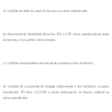
a)- certidão de óbito do autor da herança ou xérox autenticado;
b)- documento de identidade oficial (ex. RG) e CPF, xérox autenticado do autor
da herança. Das partes xérox simples;
c)- certidão comprobatória do vínculo de parentesco dos herdeiros;
d)- certidão de casamento do cônjuge sobrevivente e dos herdeiros casados
(atualizada, 90 dias, CGJ/SP) e pacto antenupcial, se houver
,
original ou
xérox autenticado;