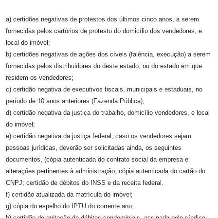
a) certidões negativas de protestos dos últimos cinco anos, a serem
fornecidas pelos cartórios de protesto do domicílio dos vendedores, e
local do imóvel;
b)
certidões negativas de ações dos cíveis (falência, execução) a serem
fornecidas pelos distribuidores do
deste estado
, ou do estado em que
residem os vendedores;
c) certidão negativa de executivos fiscais, municipais e estaduais, no
período de 10 anos anteriores (Fazenda Pública);
d) certidão negativa da justiça do trabalho, domicílio vendedores, e local
do imóvel;
e) certidão negativa da justiça federal, caso os vendedores sejam
pessoas jurídicas, deverão ser solicitadas ainda, os seguintes
documentos, (cópia autenticada do contrato social da empresa e
alterações pertinentes à administração; cópia autenticada do cartão do
CNPJ; certidão de débitos do INSS e da receita federal.
f) certidão atualizada da matrícula do imóvel;
g) cópia do espelho do IPTU do corrente ano;
h) certidão de quitação de débitos condominiais, assinada pelo síndico,