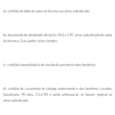
a)- certidão de óbito do autor da herança ou xérox autenticado;
b)- documento de identidade oficial (ex. RG) e CPF, xérox autenticado do autor
da herança. Das partes xérox simples;
c)- certidão comprobatória do vínculo de parentesco dos herdeiros;
d)- certidão de casamento do cônjuge sobrevivente e dos herdeiros casados
(atualizada, 90 dias, CGJ/SP) e pacto antenupcial, se houver
,
original ou
xérox autenticado;