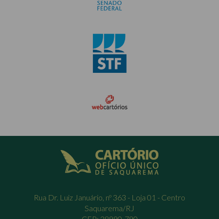
Rua Dr. Luiz Januário, nº 363 - Loja 01 - Centro
Saquarema/RJ
CEP: 28990-790