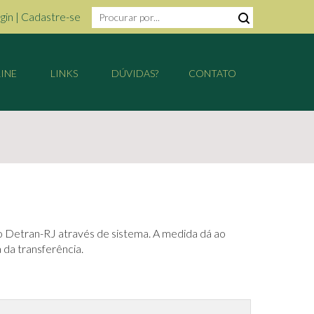
gin
|
Cadastre-se
INE
LINKS
DÚVIDAS?
CONTATO
ao Detran-RJ através de sistema. A medida dá ao
 da transferência.