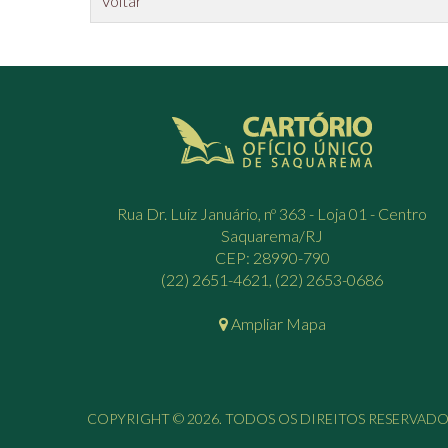
Voltar
Rua Dr. Luiz Januário, nº 363 - Loja 01 - Centro
Saquarema/RJ
CEP: 28990-790
(22) 2651-4621, (22) 2653-0686
Ampliar Mapa
COPYRIGHT © 2026. TODOS OS DIREITOS RESERVADO