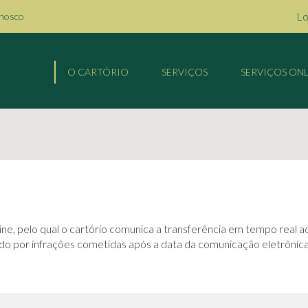
Lo
onosco
O CARTÓRIO
SERVIÇOS
SERVIÇOS ONL
ne, pelo qual o cartório comunica a transferência em tempo real 
do por infrações cometidas após a data da comunicação eletrônica