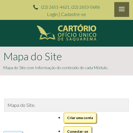
(22) 2651-4621, (22) 2653-0686
Login
|
Cadastre-se
Mapa do Site
Mapa do Site com Informação do conteúdo de cada Módulo.
Mapa do Site.
Criar uma conta
Conectar-se