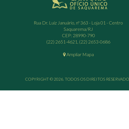
Rua Dr. Luiz Januário, nº 363 - Loja 01 - Centro
Saquarema/RJ
CEP: 28990-790
(22) 2651-4621, (22) 2653-0686
Ampliar Mapa
COPYRIGHT © 2026. TODOS OS DIREITOS RESERVADO