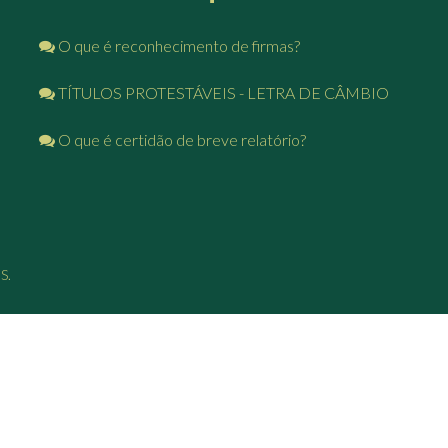
O que é reconhecimento de firmas?
TÍTULOS PROTESTÁVEIS - LETRA DE CÂMBIO
O que é certidão de breve relatório?
S.